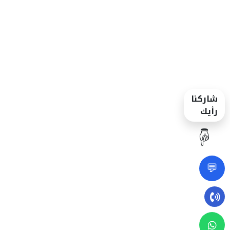
شاركنا
رأيك
☝️
💬