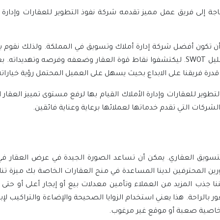
أن تكون أفضل شركة إدارة أملاك وتسويق في المملكة. ولذلك نقوم بإط
ليل
SWOT
. ليكتشفوا نقاط قوة العقار وضعفه وفرصه وتهديداته. ب
درة فريقنا على الابداع بحيث يسهل على العميل المحتمل رؤية خيارا
لتطوير للعقارات وإدارة الأملاك القيام بها لرفع مستوى تمييز العقار 
لشركات التي تقدم خدماتها لعملائها برعاية وعناية فائقين.
 التسويق العقاري. يمكن أن تساعد الصورة الجيدة في عرض العقار 
ن المحترفين لدينا المساعدة في منح العقارات الخاصة بك ميزة تنا
ا جذب المزيد من العملاء وتأمين معدلات بيع أو إيجار أعلى أو ح
بالراحة. هذا يعني استخدام الزوايا الصحيحة والإضاءة والتراكيب لإ
خاصية صعبة أو موقع غير مرغوب.