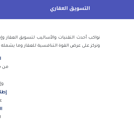
التسويق العقاري
نواكب أحدث التقنيات والأساليب لتسويق العقار 
ونركز على عرض القوة التنافسية للعقار وما يشمله 
ا
من خل
وإ
إطلا
ع
ا
ل