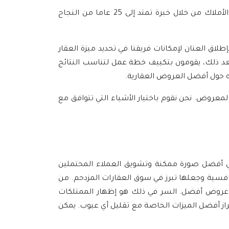
ومن أجل بناء ميزة تنافسية رائعة لعقارك، أنت بحاجة إلى فريق عمل مميز تقدمه شركة نفوذ التطوير للعقارات وإدارة الأملاك من خلال خبرة تمتد إلى 25 عاما من النجاح
لاق العنان لإمكانات فريقنا في تحديد ميزة العقار
عد ذلك، يقومون بتكييف خطة عمل لتناسب النتائج
ته حول أفضل العروض العقارية.
المعروض. نحن نقوم باختيار الأشياء التي تتوافق مع
في أفضل صورة ممكنة وتشويق العملاء المحتملين
فسية وجعلها تبرز في سوق العقارات المزدحم. من
تى عروض أفضل. السر في ذلك هو إظهار الممتلكات
براز أفضل الميزات الخاصة مع تقليل أي عيوب. يمكن