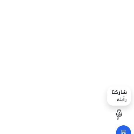
شاركنا
رأيك
☝️
💬