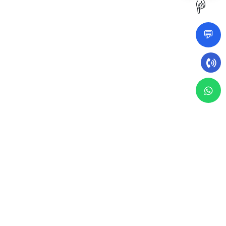
☝️
💬
9 نوفمبر 2024
إدارة المرافق