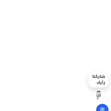
شاركنا
رأيك
☝️
💬