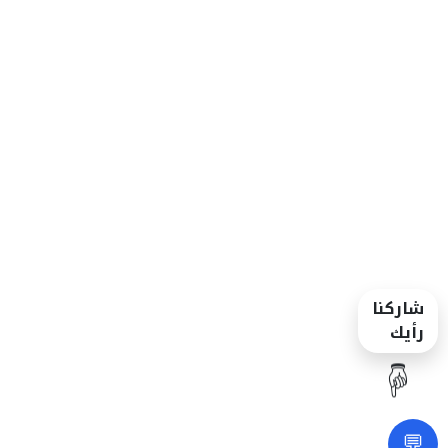
شاركنا
رأيك
☝️
💬