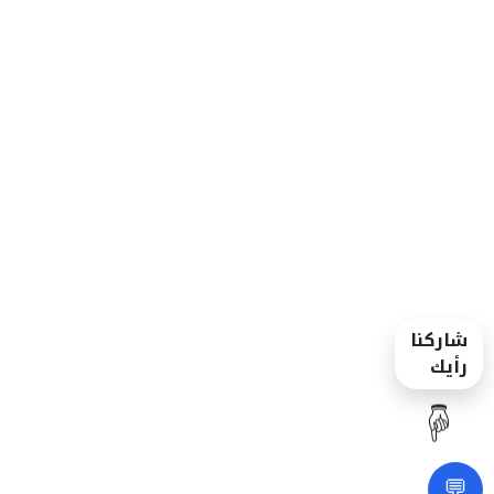
شاركنا
رأيك
☝️
💬