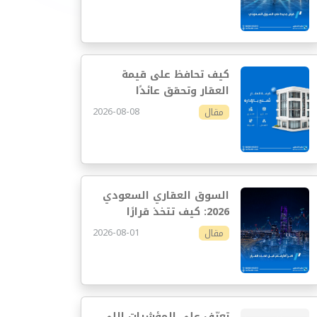
كيف تحافظ على قيمة
العقار وتحقق عائدًا
مستدامًا
2026-08-08
مقال
السوق العقاري السعودي
2026: كيف تتخذ قرارًا
استثماريًا أفضل
2026-08-01
مقال
تعرّف على المؤشرات اللي