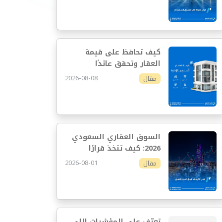
كيف تحافظ على قيمة
العقار وتحقق عائدًا
مستدامًا
2026-08-08
مقال
السوق العقاري السعودي
2026: كيف تتخذ قرارًا
استثماريًا أفضل
2026-08-01
مقال
تعرّف على المؤشرات اللي