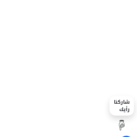
شاركنا
رأيك
☝️