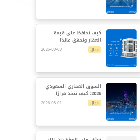
كيف تحافظ على قيمة
العقار وتحقق عائدًا
مستدامًا
2026-08-08
مقال
السوق العقاري السعودي
2026: كيف تتخذ قرارًا
استثماريًا أفضل
2026-08-01
مقال
تعرّف على المؤشرات اللي