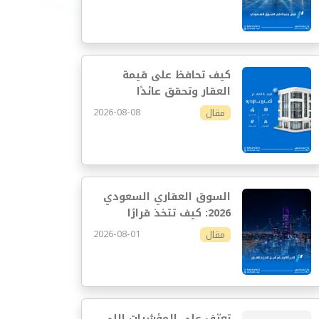
كيف تحافظ على قيمة
العقار وتحقق عائدًا
مستدامًا
2026-08-08
مقال
السوق العقاري السعودي
2026: كيف تتخذ قرارًا
استثماريًا أفضل
2026-08-01
مقال
تعرّف على المؤشرات اللي