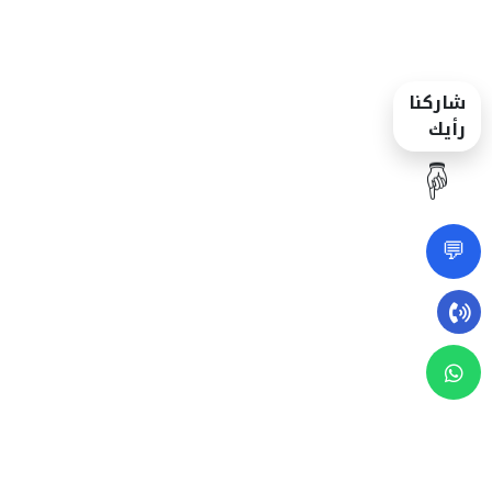
شاركنا
رأيك
☝️
💬