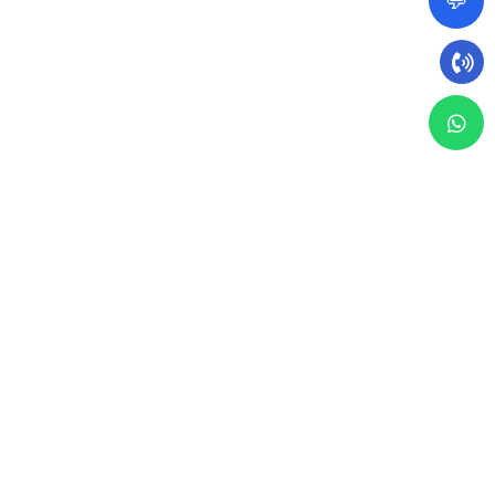
💬
17 أبريل 2024
مقال
التقييم العقاري يعتبر عملية أساسية وضرورية لتحديد قيمة
العقارات. يهدف تقييم العقارات إلى تقدير قيمة العقار بناءً