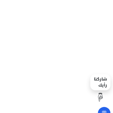
شاركنا
رأيك
☝️