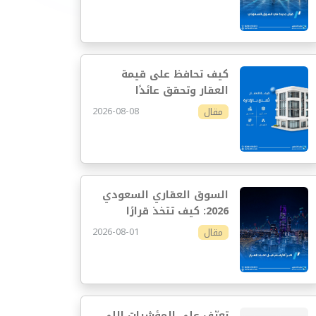
كيف تحافظ على قيمة
العقار وتحقق عائدًا
مستدامًا
2026-08-08
مقال
السوق العقاري السعودي
2026: كيف تتخذ قرارًا
استثماريًا أفضل
2026-08-01
مقال
تعرّف على المؤشرات اللي