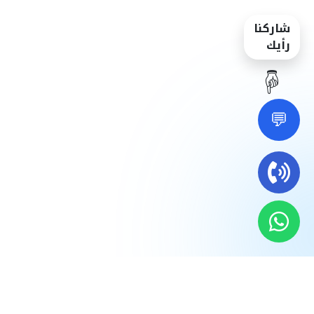
شاركنا
رأيك
☝️
💬