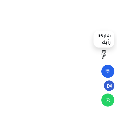
شاركنا
رأيك
☝️
💬