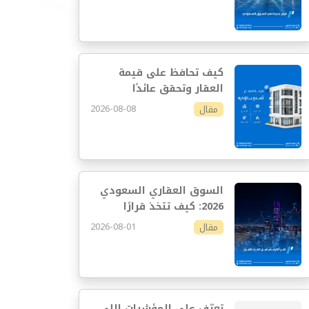
كيف تحافظ على قيمة
العقار وتحقق عائدًا
مستدامًا
2026-08-08
مقال
السوق العقاري السعودي
2026: كيف تتخذ قرارًا
استثماريًا أفضل
2026-08-01
مقال
تعرّف على المؤشرات اللي