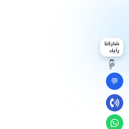
شاركنا
رأيك
☝️
💬