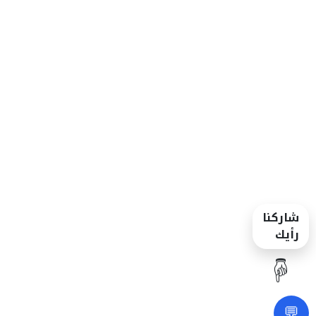
شاركنا
رأيك
☝️
💬