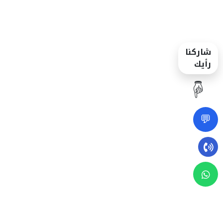
شاركنا
رأيك
☝️
💬