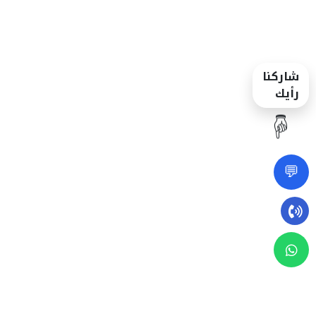
شاركنا
رأيك
☝️
💬