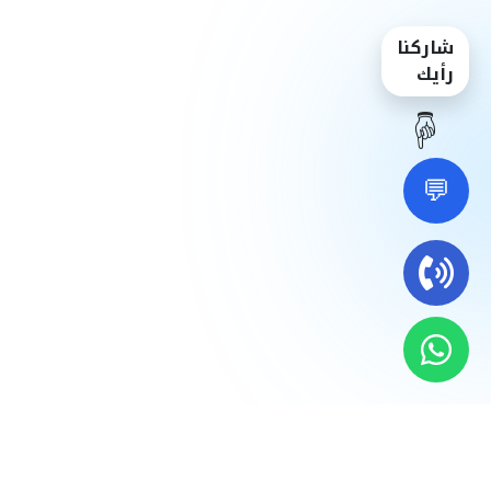
شاركنا
رأيك
☝️
💬