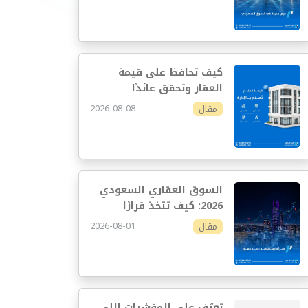
كيف تحافظ على قيمة
العقار وتحقق عائدًا
مستدامًا
2026-08-08
مقال
السوق العقاري السعودي
2026: كيف تتخذ قرارًا
استثماريًا أفضل
2026-08-01
مقال
تعرّف على المؤشرات اللي