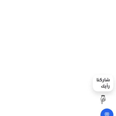
شاركنا
رأيك
☝️
💬