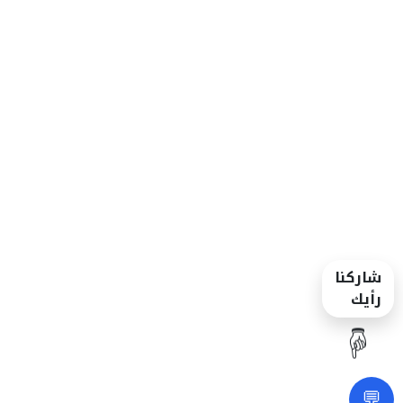
شاركنا
رأيك
☝️
💬