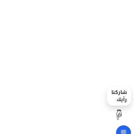
شاركنا
رأيك
☝️
💬