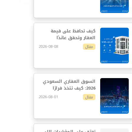
كيف تحافظ على قيمة
العقار وتحقق عائدًا
مستدامًا
2026-08-08
مقال
السوق العقاري السعودي
2026: كيف تتخذ قرارًا
استثماريًا أفضل
2026-08-01
مقال
تعرّف على المؤشرات اللي