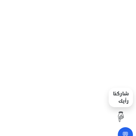
شاركنا
رأيك
☝️
💬