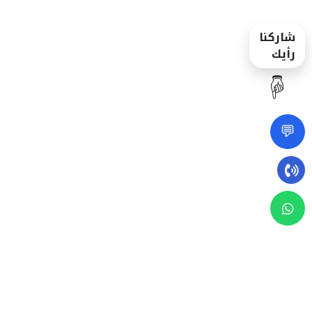
شاركنا
رأيك
☝️
💬