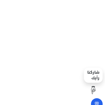
شاركنا
رأيك
☝️
💬