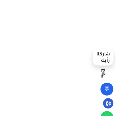
شاركنا
رأيك
☝️
💬