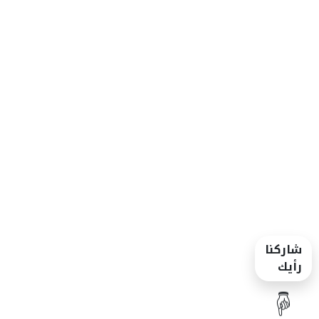
شاركنا
رأيك
☝️