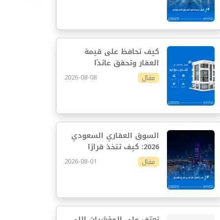
كيف تحافظ على قيمة
العقار وتحقق عائدًا
مستدامًا
2026-08-08
مقال
السوق العقاري السعودي
2026: كيف تتخذ قرارًا
استثماريًا أفضل
2026-08-01
مقال
تعرّف على المؤشرات اللي