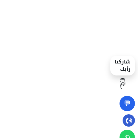
شاركنا
رأيك
☝️
💬