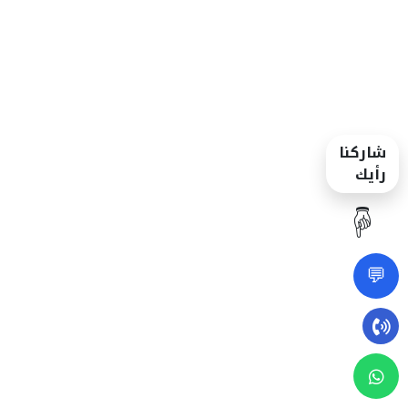
شاركنا
رأيك
☝️
💬