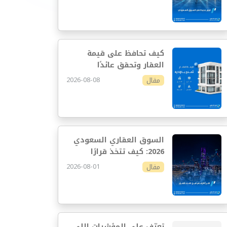
كيف تحافظ على قيمة
العقار وتحقق عائدًا
مستدامًا
2026-08-08
مقال
السوق العقاري السعودي
2026: كيف تتخذ قرارًا
استثماريًا أفضل
2026-08-01
مقال
تعرّف على المؤشرات اللي