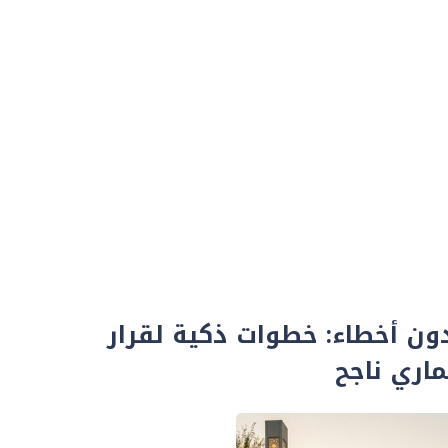
ون أخطاء: خطوات ذكية لقرار
اري ناجح