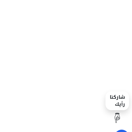
شاركنا
رأيك
☝️