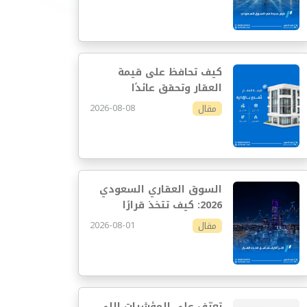
كيف تحافظ على قيمة
العقار وتحقق عائدًا
مستدامًا
2026-08-08
مقال
السوق العقاري السعودي
2026: كيف تتخذ قرارًا
استثماريًا أفضل
2026-08-01
مقال
تعرّف على المؤشرات اللي