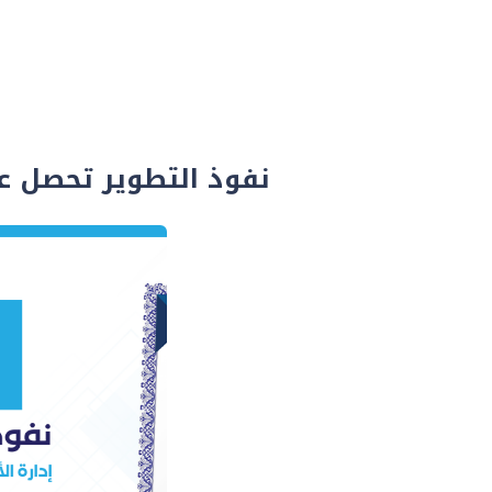
نفوذ التطوير تحصل ع