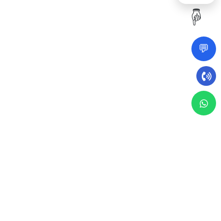
☝️
💬
21 مايو 2023
مقال