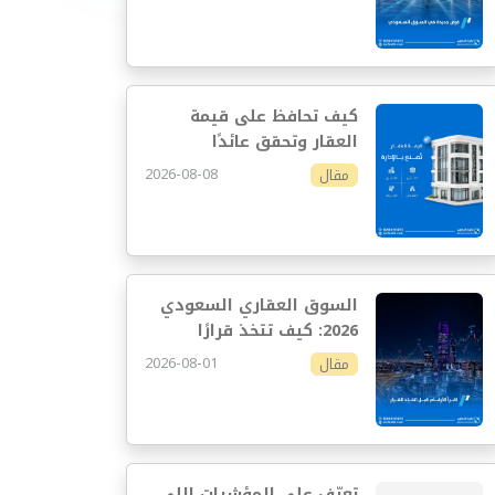
كيف تحافظ على قيمة
العقار وتحقق عائدًا
مستدامًا
2026-08-08
مقال
السوق العقاري السعودي
2026: كيف تتخذ قرارًا
استثماريًا أفضل
2026-08-01
مقال
تعرّف على المؤشرات اللي