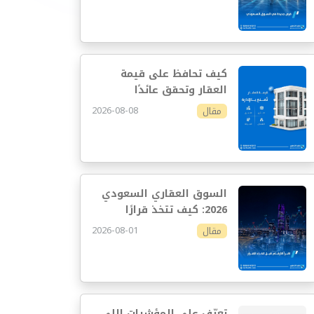
كيف تحافظ على قيمة
العقار وتحقق عائدًا
مستدامًا
2026-08-08
مقال
السوق العقاري السعودي
2026: كيف تتخذ قرارًا
استثماريًا أفضل
2026-08-01
مقال
تعرّف على المؤشرات اللي