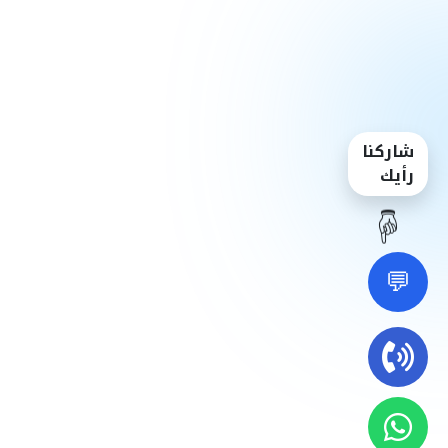
شاركنا
رأيك
☝️
💬