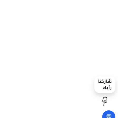
شاركنا
رأيك
☝️
💬