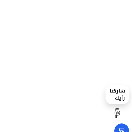
شاركنا
رأيك
☝️
💬