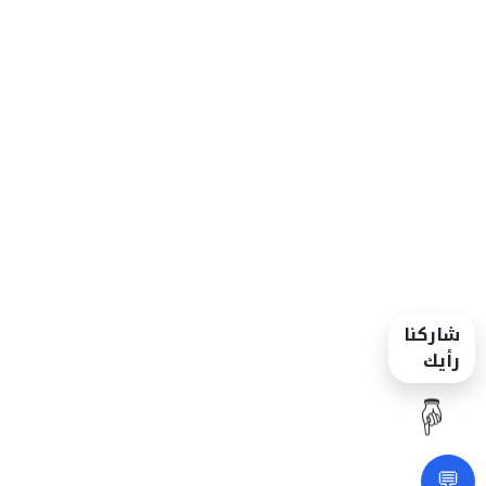
شاركنا
رأيك
☝️
💬