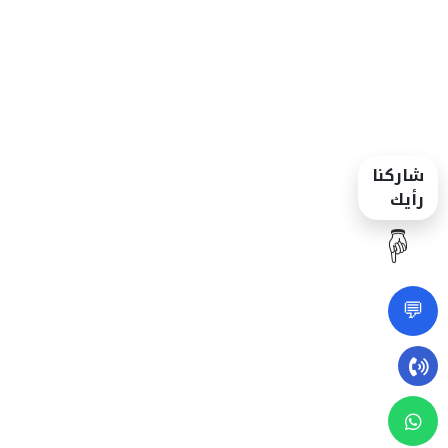
شاركنا
رأيك
☝️
💬