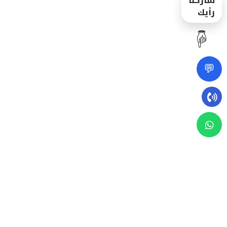
شاركنا
رأيك
☝️
💬