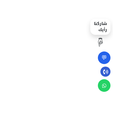
شاركنا
رأيك
☝️
💬